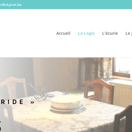
ver@skynet.be
Accueil
Le Logis
L’écurie
Le 
BRIDE »
s