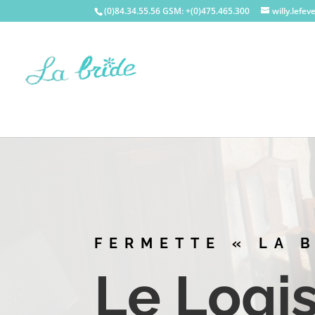
(0)84.34.55.56 GSM: +(0)475.465.300
willy.lefe
FERMETTE « LA 
Le Logi